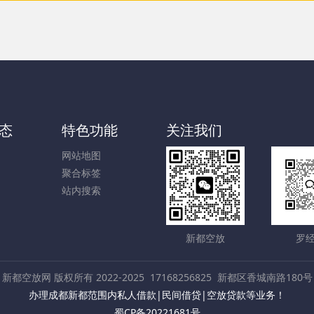
态
特色功能
关注我们
网站地图
聚合标签
站内搜索
新都空放
罗
新都空放网 版权所有 2022-2025
17168256825
新都区香城南路180号
办理成都新都范围内私人借款|民间借贷|空放贷款等业务！
蜀CP备20221681号